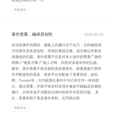
检测恶果的分析，作
维修资讯
著作查重，确保原创性
2026-03-30
在信息爆炸的期间，辘集上的履行论千论万，怎样确保我
方的著作具有原创性，幸免抄袭或访佛，成为每位作家必
须濒临的问题。著作查重不仅是对本人创作的尊重广饶招
聘网-广饶英才网-广饶人才网，亦然对读者崇拜的弘扬。
最初，著作查重不错灵验防患抄袭算作。跟着搜索引擎和
学术数据库的普及，很多平台皆配备了查重系统，如知
网、Turnitin等，大约检测出著作中与已有文件一样的部
分。通过查重，作家不错实时发现并修改可能触及抄袭的
履行，从而幸免不消要的法律纠纷和学术歪邪问题。 其
次，查重有助于普及著作质料。在写稿过程
维修资讯