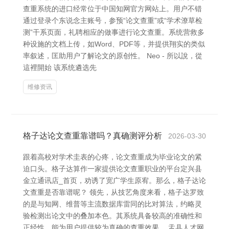
查重系统的进口经常位于中国知网官方网站上。用户不错
通过登录个东说念主账号，参预“论文查重”或“学术潦草检
测”干系页面，礼聘相应的做事进行论文查重。系统营救多
种设施的文档上传，如Word、PDF等，并提供翔实的类似
率叙述，匡助用户了解论文的原创性。 Neo - 所以說，從
這裡開始 该系统遴选先
维修资讯
格子达论文查重靠谱吗？真确测评分析
2026-03-30
跟着高校对学术圭表的心疼，论文查重成为毕业论文的紧
迫口头。格子达算作一家提供论文查重职业的平台定兴县
金立通讯店_首页，劝诱了宽广学生原宥。那么，格子达论
文查重是否靠谱呢？ 领先，从技艺角度来看，格子达罗致
的是与知网、维普等主流数据库雷同的比对算法，约略灵
验检测出论文中的叠加本色。其系统具备较高的准确性和
正经性，能为用户提供较为真确的查重效果。 盂县人才网