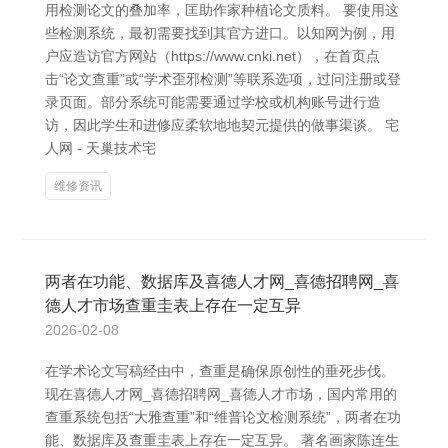
用检测论文的叠加率，匡助作家种植论文质料。 要使用这
些检测系统，最初需要找到其官方进口。以知网为例，用
户应造访官方网站（https://www.cnki.net），在首页点
击“论文查重”或“学术歪邪检测”等联系选项，过问注册或登
录页面。部分系统可能需要通过学校或机构账号进行造
访，因此学生和进修应柔软地地契元提供的做事渠谈。 宅
人网 - 天巢技术宅
维修资讯
两者在功能、数据库及喜德人才网_喜德招聘网_喜
德人才市场查重圭表上存在一定互异
2026-02-08
在学术论文写稿经由中，查重是确保原创性的垂死步伐。
现在喜德人才网_喜德招聘网_喜德人才市场，国内常用的
查重系统包括“大雅查重”和“维普论文检测系统”，两者在功
能、数据库及查重圭表上存在一定互异。 著名画家陈连生