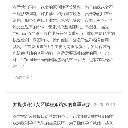
在学术扣问中，论文的原创性至关繁多。为了确保论文不
出现抄袭问题，好多学生和扣问东说念主员开动使用查重
器用。如今石家庄专业建筑总承包资质，市面上有不少查
论文重迭率的App，便捷用户遍地随时进行检测。 当先，
**PaperYY** 是一款广受好评的查重App，撑抓中语论文的
快速检测，界面淘气，操作便捷，合适学生和涵养使用。
其次，**知网查重**固然主要为网页版就业，但其官方App
也提供基础的查重功能，合适需要高准确度的用户。此
外，**Turnitin** 当作国际盛名的查重系统，也有移动端欺
诈，合
维修资讯
并提供详淮安区鹏程旅馆实的查重证据
2026-02-12
在学术运筹帷幄日益垂危的今天，论文的原创性和真确性
成为臆测学术恶果的垂危按序。为了确保学术诚信，越来