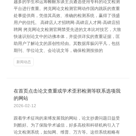
越多的学生和运筹帷幄东谈主员遴选使用专科的论文检测
平台进行查重。拷克网论文检测官网动作国内跳跃的查重
处事提供商，凭借其高效、准确的检测系统，赢得了强盛
用户的信托。 高碑店人才招聘网-高碑店人才网-高碑店招
聘网 拷克网论文检测官网禁受先进的文本比对技艺，大致
快速识别论文中的访佛本体，并提供详实的查重证据，匡
助用户了解论文的原创性经由。其数据库躲闪平凡，包括
期刊、学位论文、会论说文等，确保检测按捺的
新闻动态
在首页点击论文查重或学术歪邪检测等联系选项我
的网站
2026-02-12
跟着学术征询的束缚发展我的网站，论文抄袭问题日益受
到酷好。为了保险学术诚信，好多高校和科研机构引入了
论文检测系统，如知网、维普、万方等。这些系统粗略有