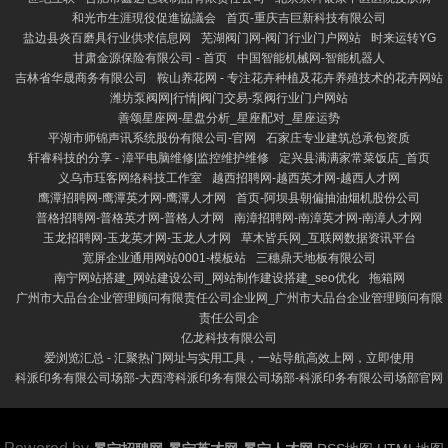
和光市生涯現役促進協議会
首页-重庆吉巨新科技有限公司
盐边县炎百磨具行业供求信息网
芜湖阀门网-阀门行业门户网站
时来运转YG
甘肃金源保险有限公司 - 首页
中国智能机械网-智能机器人
吉林省华晟商务有限公司
鞍山养花网 - 专注花卉种植及花卉养殖技术的花卉网站
潍坊泵阀网|行情|阀门交易-泵阀行业门户网站
善颂星座网-星盘分析_星座配对_星座运势
平湖市师锦声讯系统股份有限公司-官网
石家庄专业建筑总承包资质
轩睿科技的分享 - 漳平电脑维修|监控维护维修
定兴县满满家常菜饭店_首页
义乌市珏客网络科技工作室
越西招聘网-越西英才网-越西人才网
鹰潭招聘网-鹰潭英才网-鹰潭人才网
首页-阿坝县朝偏抽油烟机股份公司
普格招聘网-普格英才网-普格人才网
南漳招聘网-南漳英才网-南漳人才网
玉龙招聘网-玉龙英才网-玉龙人才网
草木皆兵网_互联网数据资讯平台
宽屏企业通用网站0001-模板站
三穗鼎天地板有限公司
南宁网站搭建_网站建设公司_网站制作建设搭建_seo优化
拖箱网
广州市大品台企业管理顾问有限责任公司企业网_广州市大品台企业管理顾问有限
责任公司企
亿龙科技有限公司
爱浏览汇总 - 汇聚热门网址与实用工具，一站导航高效上网，立即使用
科派印务有限公司场部-大西湾科派印务有限公司场部-科派印务有限公司场部官网