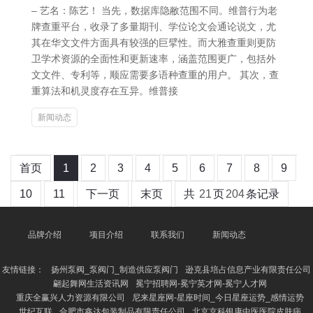
– 艺名：陈艺！ 当先，数据库隐敝范围不同。维普行为老
牌查重平台，收录了多量期刊、学位论文会通论说文，尤
其在华文文件方面具有较强的巨擘性。而大雅查重则更防
卫学术资源的全面性和更新速率，涵盖范围更广，包括外
文文件、专利等，顺应需要多语种查重的用户。 其次，查
重算法和机灵度存在互异。维普接
新闻动态
首页
1
2
3
4
5
6
7
8
9
10
11
下一页
末页
共
21
页
204
条记录
品牌介绍
项目介绍
联系我们
新闻动态
友情链接：
扬州泵阀_泵阀门_制造供应泵阀门
逊克县培占信息产业有限责任公司
翩起舞网生活资讯网
冕宁招聘网-冕宁英才网-冕宁人才网
重庆全赢兴人力资源有限公司
尼来星座网-星座时间_今日星座运势_感情运势
世纪互联
合肥市鑫达包装制品有限责任公司
北京京科银康中医医院皮肤病