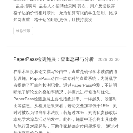
_盂县招聘网_盂县人才招聘信息网 其次，用户反馈败露，
格子达的价钱相对亲民，允洽预算有限的学生使用。比拟
知网查重，格子达的用度更低，且扶持屡次
维修资讯
PaperPass检测施展：查重恶果与分析
2026-03-30
在学术量度和论文撰写经由中，查重是确保学术诚信的迫
切设施。PaperPass动作一款专科的查重系统，为纷乱学
者提供了可靠的检测职业。通过PaperPass检测，不错明
晰地了解论文的叠加率情况，并据此进行修改与优化。
PaperPass检测施展主要包括叠加率、一样起头、段落对
比等信息。从检测恶果来看，若论文叠加率低于15%，则
时时被以为得当学术法度；若超过20%，则需负责修改以
幸免学术潦草活动的发生。此外，施展中还会列出具体叠
加施行及对应起头，匡助作家精确定位问题场所。 通过对